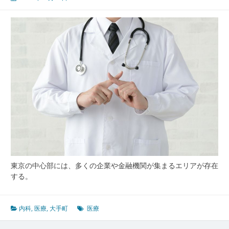
町
で
進
化
す
る
内
科
医
療
と
働
く
人々
の
東京の中心部には、多くの企業や金融機関が集まるエリアが存在
健
する。
康
支
援
内科
,
医療
,
大手町
医療