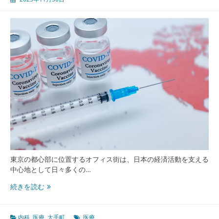
都
市
医
療
と
働
く
人々
を
支
え
る
健
康
イ
ン
東京の都心部に位置するオフィス街は、日本の経済活動を支える
フ
中心地として日々多くの…
ラ
の
大
続きを読む
最
手
前
町
線
オ
内科
,
医療
,
大手町
医療