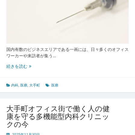
国内有数のビジネスエリアである一画には、日々多くのオフィス
ワーカーや来訪者が集う…
大
続きを読む
手
町
で
内科
,
医療
,
大手町
医療
進
化
す
大手町オフィス街で働く人の健
る
康を守る多機能型内科クリニッ
未
クの今
来
型
2025年11月30日