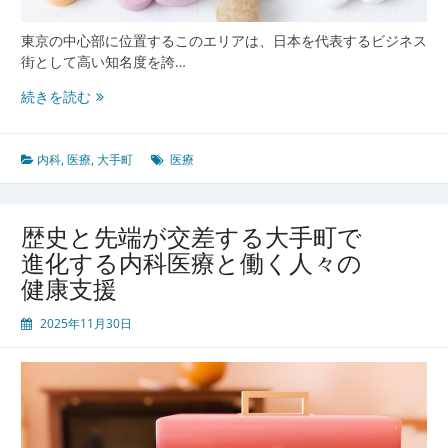
リ
ニ
東京の中心部に位置するこのエリアは、日本を代表するビジネス
ッ
街として高い知名度を誇…
ク
の
大
続きを読む
今
手
町
に
内科
,
医療
,
大手町
医療
み
る
都
歴史と先端が交差する大手町で
市
進化する内科医療と働く人々の
型
健康支援
内
科
2025年11月30日
医
療
の
進
化
と