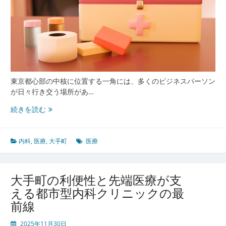
働
く
人
の
健
康
を
支
東京都心部の中核に位置する一角には、多くのビジネスパーソン
え
が日々行き交う場所があ…
る
街
歴
続きを読む
の
史
力
と
先
内科
,
医療
,
大手町
医療
端
が
交
大手町の利便性と先端医療が支
差
える都市型内科クリニックの最
す
前線
る
大
2025年11月30日
手