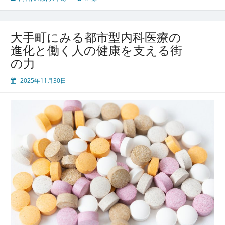
フ
ィ
ス
大手町にみる都市型内科医療の
街
進化と働く人の健康を支える街
で
の力
働
く
2025年11月30日
人
の
健
康
を
守
る
多
機
能
型
内
科
ク